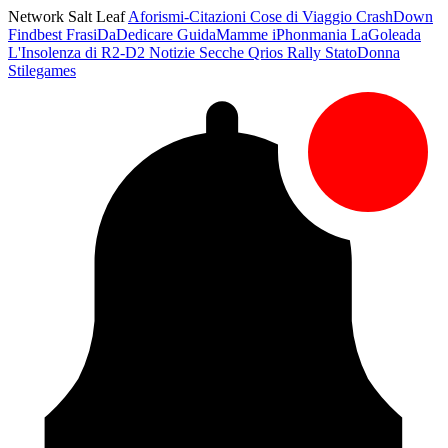
Network Salt Leaf
Aforismi-Citazioni
Cose di Viaggio
CrashDown
Findbest
FrasiDaDedicare
GuidaMamme
iPhonmania
LaGoleada
L'Insolenza di R2-D2
Notizie Secche
Qrios
Rally
StatoDonna
Stilegames