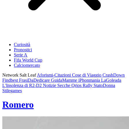
Curiosità
Pronostici
Serie A
Fifa World Cup
Calciomercato
Network Salt Leaf
Aforismi-Citazioni
Cose di Viaggio
CrashDown
Findbest
FrasiDaDedicare
GuidaMamme
iPhonmania
LaGoleada
L'Insolenza di R2-D2
Notizie Secche
Qrios
Rally
StatoDonna
Stilegames
Romero