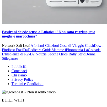
Passirani chiede scusa a Lukaku: "Non sono razzista, mia
moglie è marocchina"
Network Salt Leaf
Aforismi-Citazioni
Cose di Viaggio
CrashDown
Findbest
FrasiDaDedicare
GuidaMamme
iPhonmania
LaGoleada
L'Insolenza di R2-D2
Notizie Secche
Qrios
Rally
StatoDonna
Stilegames
Pubblicità
Contattaci
Chi siamo
Privacy Policy
Termini e Condizioni
BUILT WITH